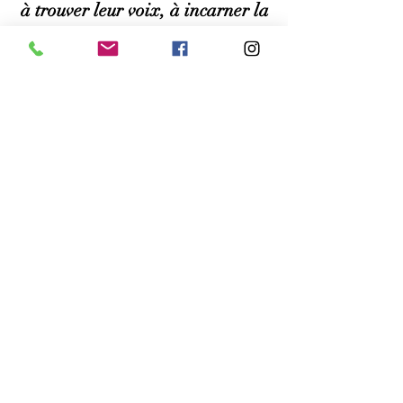
à trouver leur voix, à incarner la
confiance et à créer une
transformation durable — dans
leur vie, leur leadership et sur
scène.
En présentiel ou en ligne FR | EN
© 2026 Christy Evenepoel Coaching.
All
rights reserved.