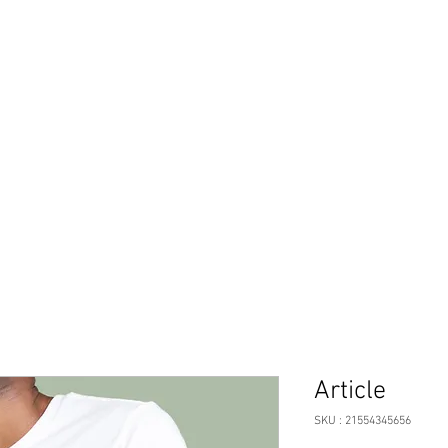
 Evenepoel
Coaching
SERVICES
CHANGE YOUR NARRATIVE
TEMOIGNAGES
Article
SKU : 21554345656